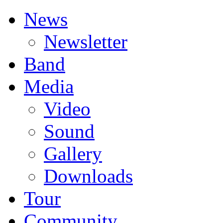
News
Newsletter
Band
Media
Video
Sound
Gallery
Downloads
Tour
Community