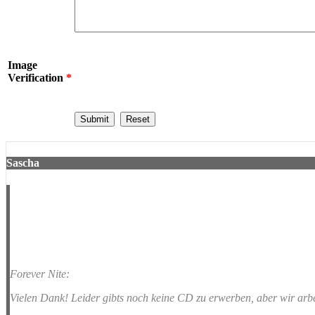
Image
Verification
*
Sascha
Hey......erstmal Glückwunsch zum klasse auftritt gestern......und da
Forever Nite:
Vielen Dank! Leider gibts noch keine CD zu erwerben, aber wir arbe