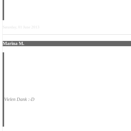
Saturday, 01 June 2013
Marina M.
Hey ..... wir haben euch vorgestern das erste mal gehört. .... muss s
Vielen Dank :-D