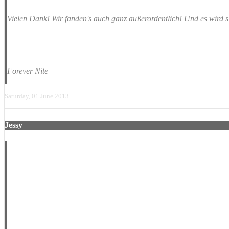
Vielen Dank! Wir fanden's auch ganz außerordentlich! Und es wird 
Forever Nite
Saturday, 01 June 2013
Jessy
Hey,
vielen Dank für euren Auftritt in Trockau!
Ihr habt mir wirklich gut gefallen, klasse Musik!
Ich freue mich auf mehr und vorallem darauf euch mal wieder Live z
Grüße