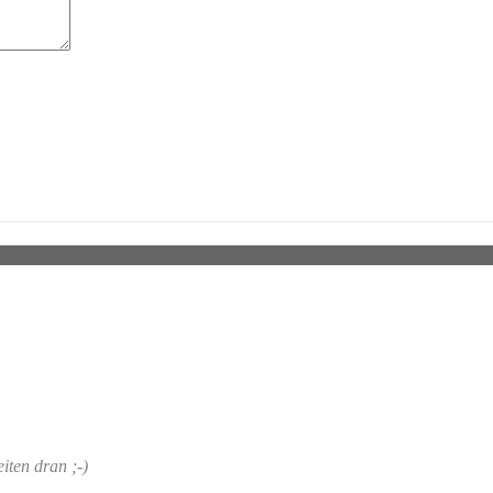
nn wollt ich mal fragen obs schon ne scheibe von euch zu erwerben gibt
iten dran ;-)