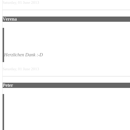
Saturday, 01 June 2013
Verena
eure band war echt toll. Habt mit den Elektro-Elementen voll meinen
Herzlichen Dank :-D
Saturday, 01 June 2013
Peter
Ihr wart saugeil in Trockau. der absolute Hammer! Hoffentlich bald